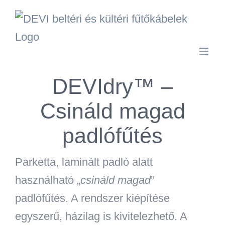
Kihagyás
DEVIdry™ –
Csináld magad
padlófűtés
Parketta, laminált padló alatt
használható „
csináld magad
”
padlófűtés. A rendszer kiépítése
egyszerű, házilag is kivitelezhető. A