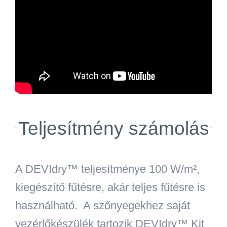
Teljesítmény számolás
A DEVIdry™ teljesítménye 100 W/m²,
kiegészítő fűtésre, akár teljes fűtésre is
használható. A szőnyegekhez saját
vezérlőkészülék tartozik DEVIdry™ Kit