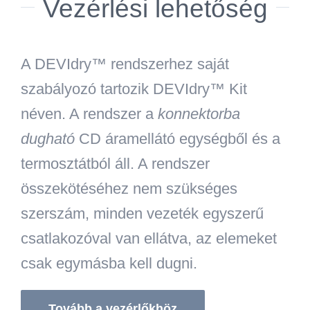
Vezérlési lehetőség
A DEVIdry™ rendszerhez saját
szabályozó tartozik DEVIdry™ Kit
néven. A rendszer a
konnektorba
dugható
CD áramellátó egységből és a
termosztátból áll. A rendszer
összekötéséhez nem szükséges
szerszám, minden vezeték egyszerű
csatlakozóval van ellátva, az elemeket
csak egymásba kell dugni.
Tovább a vezérlőkhöz