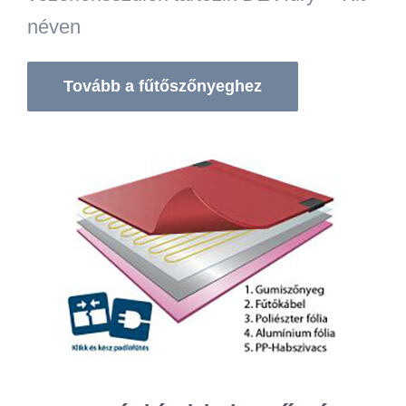
néven
Tovább a fűtőszőnyeghez