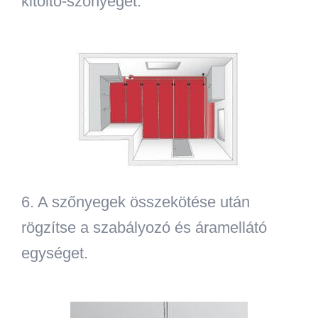
kitöltő-szőnyeget.
6.
A szőnyegek összekötése után
rögzítse a szabályozó és áramellátó
egységet.