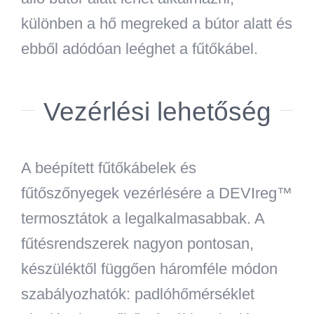
különben a hő megreked a bútor alatt és
ebből adódóan leéghet a fűtőkábel.
Vezérlési lehetőség
A beépített fűtőkábelek és
fűtőszőnyegek vezérlésére a DEVIreg™
termosztátok a legalkalmasabbak. A
fűtésrendszerek nagyon pontosan,
készüléktől függően háromféle módon
szabályozhatók: padlóhőmérséklet