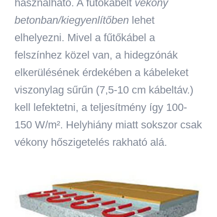
használható. A fűtőkábelt
vékony
betonban/kiegyenlítőben
lehet
elhelyezni. Mivel a fűtőkábel a
felszínhez közel van, a hidegzónák
elkerülésének érdekében a kábeleket
viszonylag sűrűn (7,5-10 cm kábeltáv.)
kell lefektetni, a teljesítmény így 100-
150 W/m². Helyhiány miatt sokszor csak
vékony hőszigetelés rakható alá.