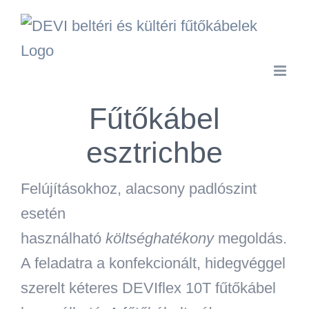
Kihagyás
Fűtőkábel
esztrichbe
Felújításokhoz, alacsony padlószint
esetén
használható
költséghatékony
megoldás.
A feladatra a konfekcionált, hidegvéggel
szerelt kéteres DEVIflex 10T fűtőkábel