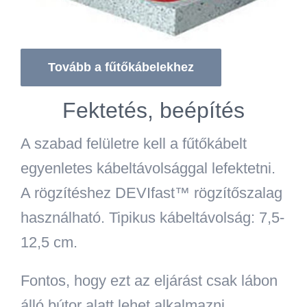
Tovább a fűtőkábelekhez
Fektetés, beépítés
A szabad felületre kell a fűtőkábelt
egyenletes kábeltávolsággal lefektetni.
A rögzítéshez DEVIfast™ rögzítőszalag
használható. Tipikus kábeltávolság: 7,5-
12,5 cm.
Fontos, hogy ezt az eljárást csak lábon
álló bútor alatt lehet alkalmazni,