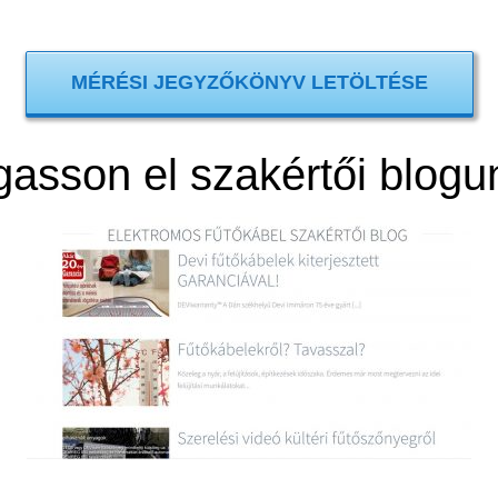
MÉRÉSI JEGYZŐKÖNYV LETÖLTÉSE
gasson el szakértői blogu