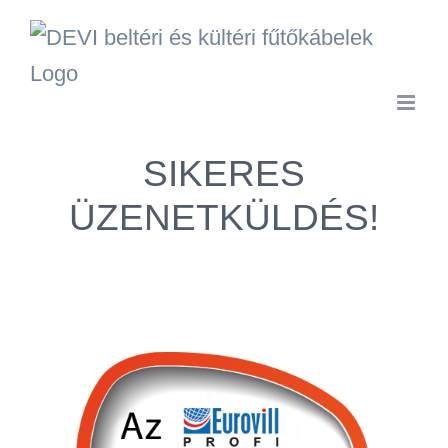
Kihagyás
SIKERES
ÜZENETKÜLDÉS!