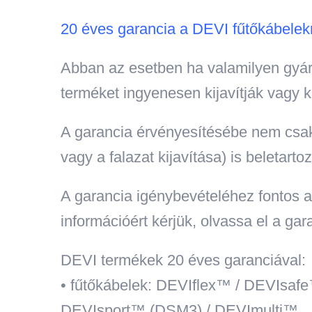
20 éves garancia a DEVI fűtőkábelek
Abban az esetben ha valamilyen gyár
terméket ingyenesen kijavítják vagy ki
A garancia érvényesítésébe nem csak a
vagy a falazat kijavítása) is beletarto
A garancia igénybevételéhez fontos a 
információért kérjük, olvassa el a gar
DEVI termékek 20 éves garanciával:
• fűtőkábelek: DEVIflex™ / DEVIs
DEVIsport™ (DSM3) / DEVImulti™