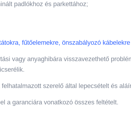
inált padlókhoz és parkettához;
tokra, fűtőelemekre, önszabályozó kábelekre 
tási vagy anyaghibára visszavezethető problém
cserélik.
elhatalmazott szerelő által lepecsételt és aláí
el a garanciára vonatkozó összes feltételt.