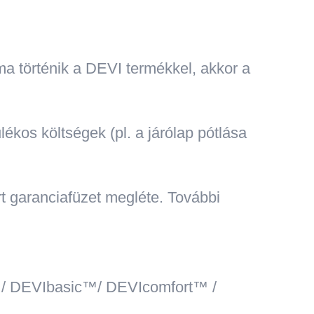
a történik a DEVI termékkel, akkor a
ékos költségek (pl. a járólap pótlása
rt garanciafüzet megléte. További
/ DEVIbasic™/ DEVIcomfort™ /