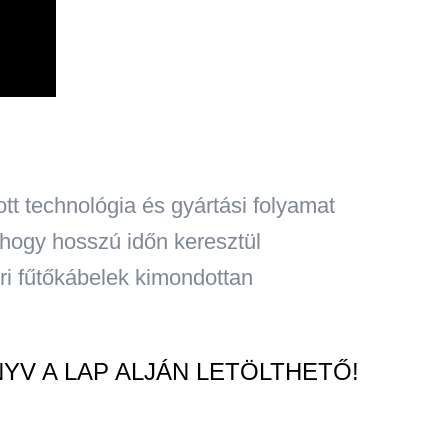
t technológia és gyártási folyamat
hogy hosszú időn keresztül
ri fűtőkábelek kimondottan
V A LAP ALJÁN LETÖLTHETŐ!