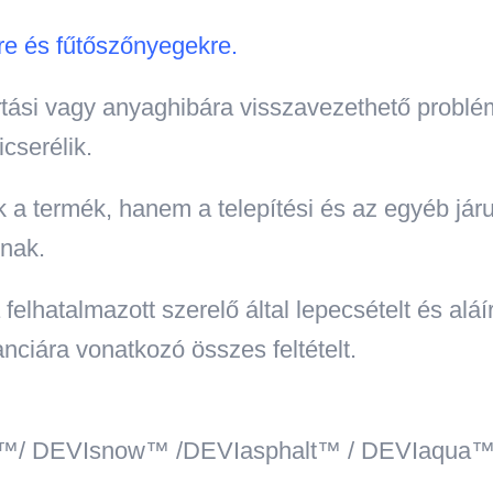
re és fűtőszőnyegekre.
tási vagy anyaghibára visszavezethető problém
cserélik.
 termék, hanem a telepítési és az egyéb járul
znak.
felhatalmazott szerelő által lepecsételt és aláí
anciára vonatkozó összes feltételt.
afe™/ DEVIsnow™ /DEVIasphalt™ / DEVIaqua™