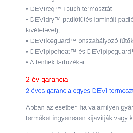
• DEVIreg™ Touch termosztát;
• DEVIdry™ padlófűtés laminált padló
kivételével);
• DEVIiceguard™ önszabályozó fűtőká
• DEVIpipeheat™ és DEVIpipeguard™
• A fentiek tartozékai.
2 év garancia
2 éves garancia egyes DEVI termosztá
Abban az esetben ha valamilyen gyár
terméket ingyenesen kijavítják vagy ki