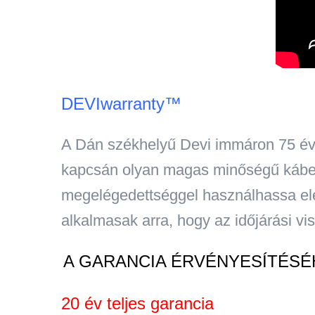
DEVIwarranty™
A Dán székhelyű Devi immáron 75 éve 
kapcsán olyan magas minőségű kábele
megelégedettséggel használhassa elek
alkalmasak arra, hogy az időjárási vis
A GARANCIA ÉRVÉNYESÍTÉSÉ
20 év teljes garancia