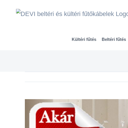
Kihagyás
Kültéri fűtés
Beltéri fűtés
View
Larger
Image