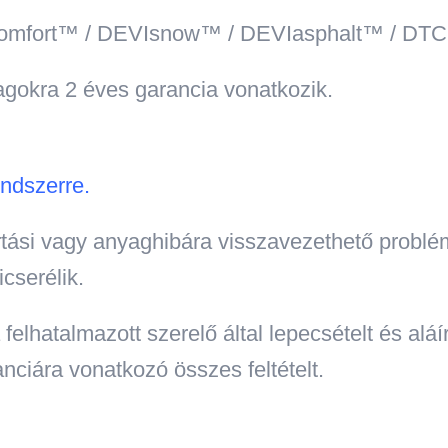
comfort™ / DEVIsnow™ / DEVIasphalt™ / DT
gokra 2 éves garancia vonatkozik.
ndszerre.
tási vagy anyaghibára visszavezethető problém
cserélik.
felhatalmazott szerelő által lepecsételt és aláí
anciára vonatkozó összes feltételt.