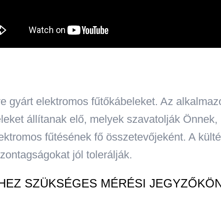
gyárt elektromos fűtőkábeleket. Az alkalmazot
ket állítanak elő, melyek szavatolják Önnek, 
tromos fűtésének fő összetevőjeként. A külté
zontagságokat jól tolerálják.
HEZ SZÜKSÉGES MÉRÉSI JEGYZŐKÖNY