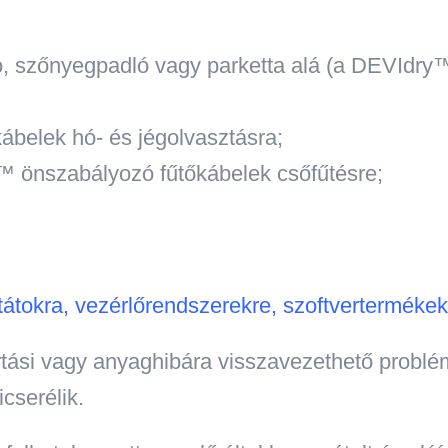
, szőnyegpadló vagy parketta alá (a DEVIdry™
belek hó- és jégolvasztásra;
 önszabályozó fűtőkábelek csőfűtésre;
tokra, vezérlőrendszerekre, szoftvertermékekr
tási vagy anyaghibára visszavezethető problém
cserélik.