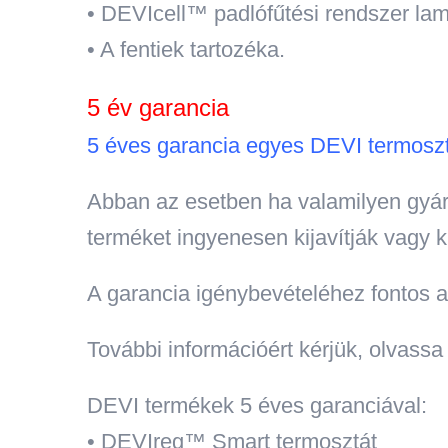
• DEVIcell™ padlófűtési rendszer lam
• A fentiek tartozéka.
5 év garancia
5 éves garancia egyes DEVI termosztá
Abban az esetben ha valamilyen gyár
terméket ingyenesen kijavítják vagy ki
A garancia igénybevételéhez fontos a f
További információért kérjük, olvassa 
DEVI termékek 5 éves garanciával:
• DEVIreg™ Smart termosztát